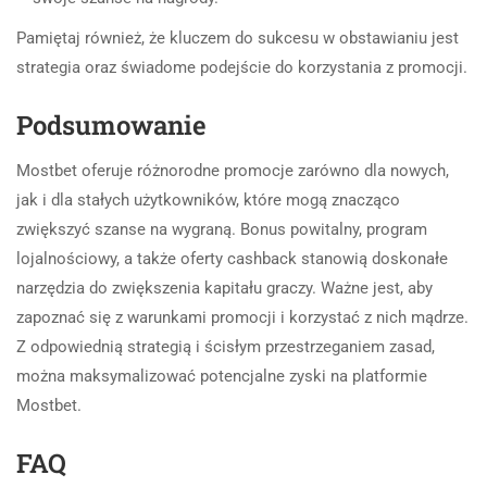
Pamiętaj również, że kluczem do sukcesu w obstawianiu jest
strategia oraz świadome podejście do korzystania z promocji.
Podsumowanie
Mostbet oferuje różnorodne promocje zarówno dla nowych,
jak i dla stałych użytkowników, które mogą znacząco
zwiększyć szanse na wygraną. Bonus powitalny, program
lojalnościowy, a także oferty cashback stanowią doskonałe
narzędzia do zwiększenia kapitału graczy. Ważne jest, aby
zapoznać się z warunkami promocji i korzystać z nich mądrze.
Z odpowiednią strategią i ścisłym przestrzeganiem zasad,
można maksymalizować potencjalne zyski na platformie
Mostbet.
FAQ