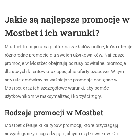
Jakie są najlepsze promocje w
Mostbet i ich warunki?
Mostbet to popularna platforma zakładów online, która oferuje
różnorodne promocje dla swoich użytkowników. Najlepsze
promocje w Mostbet obejmują bonusy powitalne, promocje
dla stałych klientów oraz specjalne oferty czasowe. W tym
artykule omówimy najważniejsze promocje dostępne w
Mostbet oraz ich szczegółowe warunki, aby pomóc
użytkownikom w maksymalizacji korzyści z gry.
Rodzaje promocji w Mostbet
Mostbet oferuje kilka typów promocji, które przyciągają
nowych graczy i nagradzają lojalnych użytkowników. Oto