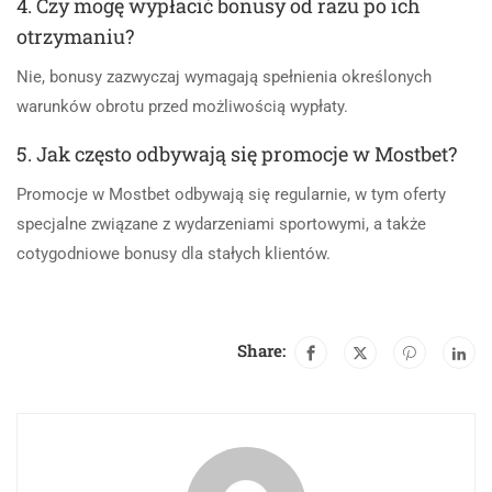
4. Czy mogę wypłacić bonusy od razu po ich
otrzymaniu?
Nie, bonusy zazwyczaj wymagają spełnienia określonych
warunków obrotu przed możliwością wypłaty.
5. Jak często odbywają się promocje w Mostbet?
Promocje w Mostbet odbywają się regularnie, w tym oferty
specjalne związane z wydarzeniami sportowymi, a także
cotygodniowe bonusy dla stałych klientów.
Share: