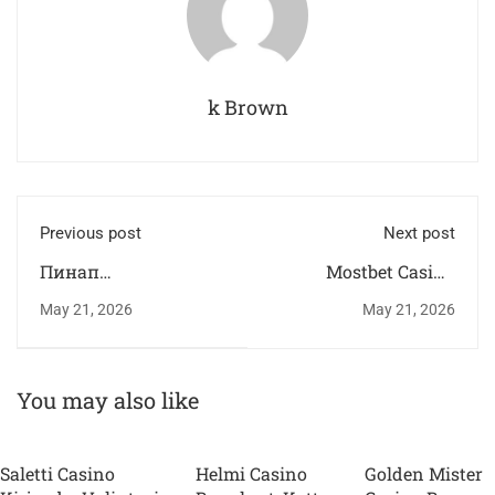
k Brown
Previous post
Next post
Пинап
Mostbet Casino
официальный сайт
Oyunları Üçün
May 21, 2026
May 21, 2026
Казахстана: играйте
Texniki Tələblər:
в удобном формате
Düzgün Cihaz Seçimi
на любом
устройстве
You may also like
Saletti Casino
Helmi Casino
Golden Mister