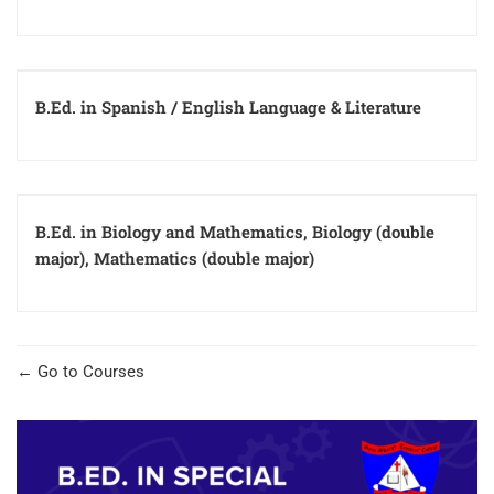
B.Ed. in Spanish / English Language & Literature
B.Ed. in Biology and Mathematics, Biology (double
major), Mathematics (double major)
Go to Courses