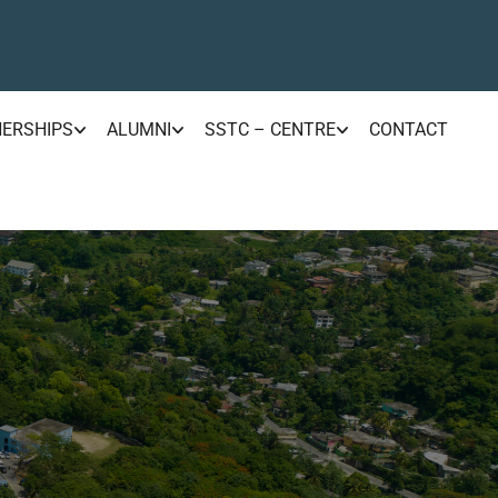
NERSHIPS
ALUMNI
SSTC – CENTRE
CONTACT