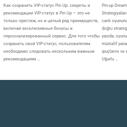
Как сохранить VIP-статус Pin Up: секреты и
Pin-up Dream
рекомендации VIP-статус в Pin Up — это не
Strategiyalar
только престиж, но и целый ряд преимуществ,
canlı oyunun
включая эксклюзивные бонусы и
doğru strateg
персонализированный сервис. Для того чтобы
yazıda, oyunu
сохранить свой VIP-статус, пользователям
müxtəlif yana
необходимо следовать нескольким важным
ipuçlarını və
рекомендациям …
Uğurlu …