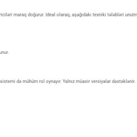
iciləri maraq doğurur. Ideal olaraq, aşağıdakı texniki tələbləri unut
unur.
sistemi də mühüm rol oynayır. Yalnız müasir versiyalar dəstəklənir