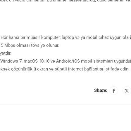
cək en vacib amillərdir. Bu amilləri nəzərə alaraq, daha səmərəli və 
Hər hansı bir müasir kompüter, laptop və ya mobil cihaz uyğun ola b
 Mbps olması tövsiyə olunur.
ətdir.
Windows 7, macOS 10.10 və Android/iOS mobil sistemləri uyğundur
sək çözünürlüklü ekran və sürətli internet bağlantısı istifadə edin.
Share: