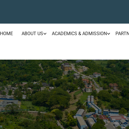
HOME
ABOUT US
ACADEMICS & ADMISSION
PART