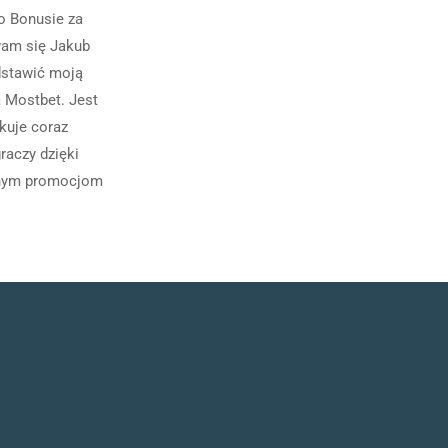
o Bonusie za
wam się Jakub
dstawić moją
 Mostbet. Jest
skuje coraz
raczy dzięki
stnym promocjom