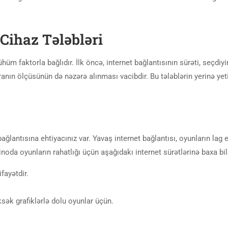
Cihaz Tələbləri
m faktorla bağlıdır. İlk öncə, internet bağlantısının sürəti, seçdiyi
anın ölçüsünün də nəzərə alınması vacibdir. Bu tələblərin yerinə yet
ağlantısına ehtiyacınız var. Yavaş internet bağlantısı, oyunların lag
da oyunların rahatlığı üçün aşağıdakı internet sürətlərinə baxa bil
ayətdir.
sək grafiklərlə dolu oyunlar üçün.