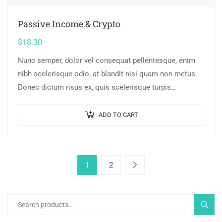
Passive Income & Crypto
$
18.30
Nunc semper, dolor vel consequat pellentesque, enim
nibh scelerisque odio, at blandit nisi quam non metus.
Donec dictum risus ex, quis scelerisque turpis
sollicitudin at.
ADD TO CART
1
2
SEAR