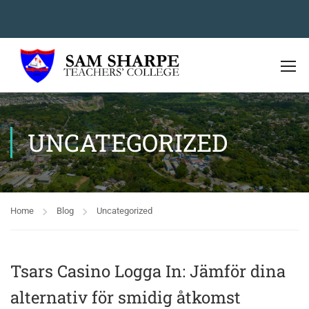
UNCATEGORIZED
Home
Blog
Uncategorized
Tsars Casino Logga In: Jämför dina
alternativ för smidig åtkomst