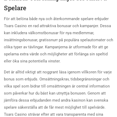
Spelare
För att belöna både nya och återkommande spelare erbjuder
Tsars Casino en rad attraktiva bonusar och kampanjer. Dessa
kan inkludera välkomstbonusar för nya medlemmar,
insättningsbonusar, gratissnurr på populära spelautomater och
olika typer av tävlingar. Kampanjerna är utformade för att ge
spelarna extra värde och möjligheter att förlänga sin speltid
eller öka sina potentiella vinster.
Det är alltid viktigt att noggrant läsa igenom villkoren för varje
bonus som erbjuds. Omsättningskrav, tidsbegränsningar och
vilka spel som bidrar till omsättningen är central information
som påverkar hur du bäst kan utnyttja bonusen. Genom att
jämföra dessa erbjudanden med andra kasinon kan svenska
spelare säkerställa att de får mest möjlighet till spelvärde.
Tsars Casino strävar efter att vara transparenta med sina