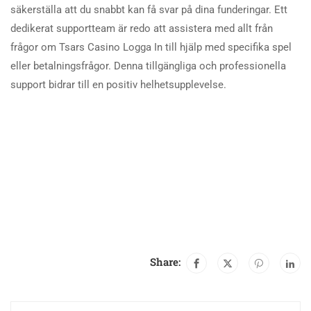
säkerställa att du snabbt kan få svar på dina funderingar. Ett
dedikerat supportteam är redo att assistera med allt från
frågor om Tsars Casino Logga In till hjälp med specifika spel
eller betalningsfrågor. Denna tillgängliga och professionella
support bidrar till en positiv helhetsupplevelse.
Share: