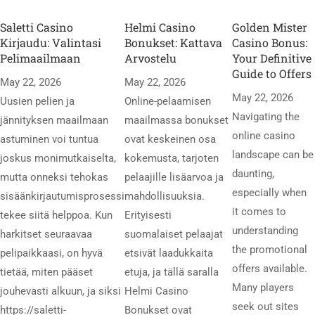
Saletti Casino
Helmi Casino
Golden Mister
Kirjaudu: Valintasi
Bonukset: Kattava
Casino Bonus:
Pelimaailmaan
Arvostelu
Your Definitive
Guide to Offers
May 22, 2026
May 22, 2026
May 22, 2026
Uusien pelien ja
Online-pelaamisen
Navigating the
jännityksen maailmaan
maailmassa bonukset
online casino
astuminen voi tuntua
ovat keskeinen osa
landscape can be
joskus monimutkaiselta,
kokemusta, tarjoten
daunting,
mutta onneksi tehokas
pelaajille lisäarvoa ja
especially when
sisäänkirjautumisprosessi
mahdollisuuksia.
it comes to
tekee siitä helppoa. Kun
Erityisesti
understanding
harkitset seuraavaa
suomalaiset pelaajat
the promotional
pelipaikkaasi, on hyvä
etsivät laadukkaita
offers available.
tietää, miten pääset
etuja, ja tällä saralla
Many players
jouhevasti alkuun, ja siksi
Helmi Casino
seek out sites
https://saletti-
Bonukset ovat