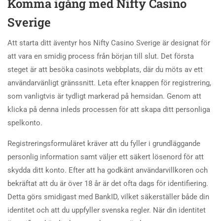
Komma igång med Nifty Casino
Sverige
Att starta ditt äventyr hos Nifty Casino Sverige är designat för
att vara en smidig process från början till slut. Det första
steget är att besöka casinots webbplats, där du möts av ett
användarvänligt gränssnitt. Leta efter knappen för registrering,
som vanligtvis är tydligt markerad på hemsidan. Genom att
klicka på denna inleds processen för att skapa ditt personliga
spelkonto.
Registreringsformuläret kräver att du fyller i grundläggande
personlig information samt väljer ett säkert lösenord för att
skydda ditt konto. Efter att ha godkänt användarvillkoren och
bekräftat att du är över 18 år är det ofta dags för identifiering.
Detta görs smidigast med BankID, vilket säkerställer både din
identitet och att du uppfyller svenska regler. När din identitet