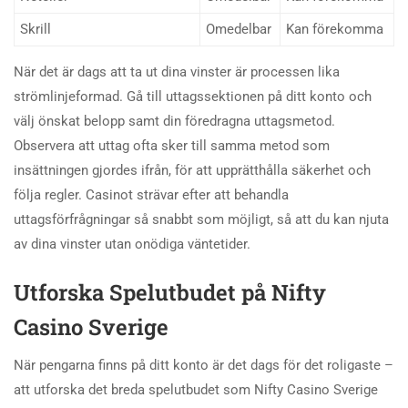
Skrill
Omedelbar
Kan förekomma
När det är dags att ta ut dina vinster är processen lika
strömlinjeformad. Gå till uttagssektionen på ditt konto och
välj önskat belopp samt din föredragna uttagsmetod.
Observera att uttag ofta sker till samma metod som
insättningen gjordes ifrån, för att upprätthålla säkerhet och
följa regler. Casinot strävar efter att behandla
uttagsförfrågningar så snabbt som möjligt, så att du kan njuta
av dina vinster utan onödiga väntetider.
Utforska Spelutbudet på Nifty
Casino Sverige
När pengarna finns på ditt konto är det dags för det roligaste –
att utforska det breda spelutbudet som Nifty Casino Sverige