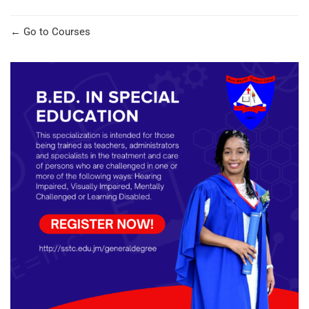
Go to Courses