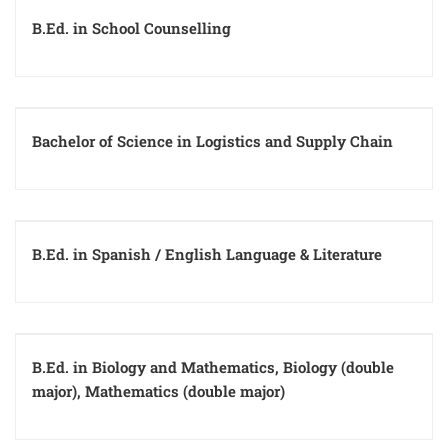
B.Ed. in School Counselling
Bachelor of Science in Logistics and Supply Chain
B.Ed. in Spanish / English Language & Literature
B.Ed. in Biology and Mathematics, Biology (double
major), Mathematics (double major)