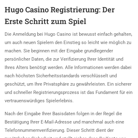
Hugo Casino Registrierung: Der
Erste Schritt zum Spiel
Die Anmeldung bei Hugo Casino ist bewusst einfach gehalten,
um auch neuen Spielern den Einstieg so leicht wie möglich zu
machen. Sie beginnen mit der Eingabe grundlegender
persönlicher Daten, die zur Verifizierung Ihrer Identität und
Ihres Alters benötigt werden. Alle Informationen werden dabei
nach höchsten Sicherheitsstandards verschlüsselt und
geschützt, um Ihre Privatsphäre zu gewährleisten. Ein sicherer
und schneller Registrierungsprozess ist das Fundament für ein
vertrauenswürdiges Spielerlebnis.
Nach der Eingabe Ihrer Basisdaten folgen in der Regel die
Bestätigung Ihrer E-Mail-Adresse und manchmal auch eine
Telefonnummernverifizierung. Dieser Schritt dient der