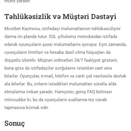
mühit yaradır.
Təhlükəsizlik və Müştəri Dəstəyi
Mostbet Kazinosu, istifadəçi məlumatlarının təhlükəsizliyini
daima ön planda tutur. SSL şifrələmə metodundan istifadə
edərək oyunçuların şəxsi məlumatlarını qoruyur. Eyni zamanda,
oyunçuların limitləri və hesaba daxil olma hüquqları da
diqqətlə izlənilir. Müştəri xidmətləri 24/7 fəaliyyət göstərir,
buna görə də istifadəçilər sorğularını istənilən vaxt verə
bilərlər. Oyunçular, e-mail, telefon və canlı çat vasitəsilə dəstək
ala bilərlər. Bu, onların istədikləri məlumatları sürətlə əldə
etmələrinə imkan yaradır. Həmçinin, geniş FAQ bölməsi
mövcuddur ki, bu da oyunçuların suallarına tez cavab
tapmasına kömək edir.
Sonuç