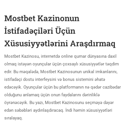
Mostbet Kazinonun
İstifadəçiləri Üçün
Xüsusiyyətlərini Araşdırmaq
Mostbet Kazinosu, internetdə online qumar dünyasına daxil
olmaq istəyən oyunçular üçün çoxsaylı xüsusiyyətlər təqdim
edir. Bu məqalədə, Mostbet Kazinosunun unikal imkanlarını,
istifadəçi dostu interfeysini və bonus sistemini əhatə
edəcəyik. Oyunçular üçün bu platformanın nə qədər cazibədar
olduğunu anlamaq üçün onun faydalarını dərinliklə
öyrənəcəyik. Bu yazı, Mostbet Kazinosunu seçməyə dəyər
edən səbəbləri aydınlaşdıracaq. İndi həmin xüsusiyyətləri
sıralayaq.