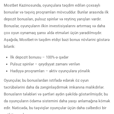
Mostbet Kazinosunda, oyunçulara təqdim edilən çoxsaylı
bonuslar və təşviq proqramları mövcuddur. Bunlar arasında ilk
depozit bonusları, pulsuz spinlər və reytinq yarışları vardır.
Bonuslar, oyunçuların ilkin investisiyalarını artırmaq və daha
çox oyun oynamaq şansı əldə etmələri üçün yaradılmışdır.
Aşağıda, Mostbet-in təqdim etdiyi bəzi bonus növlərini göstərə
bilərik:
İlk depozit bonusu – 100%-ə qədər
Pulsuz spinlər – qeydiyyat zamanı verilən
Hadiyyə proqramları – aktiv oyunçulara yönəlik
Oyunçular, bu bonuslardan istifadə edərək öz oyun
təcrübələrini daha da zənginləşdirmək imkanına malikdirlər.
Bonusların tələbləri və şərtləri aydın şəkildə göstərilmişdir, bu
da oyunçuların ödəmə sistemini daha yaxşı anlamağına kömək
edir. Nəticədə, bu təşviqlər oyunçular üçün daha cəlbedici bir