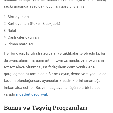
seçki arasında aşağıdakı oyunları görə bilərsiniz:
Slot oyunları
Kart oyunları (Poker, Blackjack)
Rulet
Canlı diler oyunları
İdman mərcləri
Hər bir oyun, fərqli strategiyalar və taktikalar tələb edir ki, bu
da oyunçuların marağını artırır. Eyni zamanda, yeni oyunların
tez-tez əlavə olunması, istifadəçilərin daim yeniliklərlə
qarşılaşmasını təmin edir. Bir çox oyun, demo versiyası ilə də
təqdim olunduğundan, oyunçular kreativliklərini sınamağa
imkan əldə edirlər. Bu, yeni başlayanlar üçün əla bir fürsət
yaradır
mostbet qeydiyyat
.
Bonus və Təşviq Proqramları