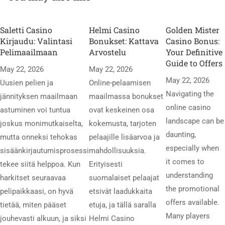
Saletti Casino
Helmi Casino
Golden Mister
Kirjaudu: Valintasi
Bonukset: Kattava
Casino Bonus:
Pelimaailmaan
Arvostelu
Your Definitive
Guide to Offers
May 22, 2026
May 22, 2026
May 22, 2026
Uusien pelien ja
Online-pelaamisen
Navigating the
jännityksen maailmaan
maailmassa bonukset
online casino
astuminen voi tuntua
ovat keskeinen osa
landscape can be
joskus monimutkaiselta,
kokemusta, tarjoten
daunting,
mutta onneksi tehokas
pelaajille lisäarvoa ja
especially when
sisäänkirjautumisprosessi
mahdollisuuksia.
it comes to
tekee siitä helppoa. Kun
Erityisesti
understanding
harkitset seuraavaa
suomalaiset pelaajat
the promotional
pelipaikkaasi, on hyvä
etsivät laadukkaita
offers available.
tietää, miten pääset
etuja, ja tällä saralla
Many players
jouhevasti alkuun, ja siksi
Helmi Casino