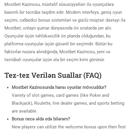
Mostbet Kazinosu, müxtəlif xüsusiyyətləri ilə oyunçulara
baxımlı bir təcrübə təqdim edir. Modern interfeys, geniş oyun
seçimi, cəlbedici bonus sistemləri və güclü müştəri dəstəyi ilə
Mostbet, onlayn qumar dünyasında ön sıralarda yer alır.
Oyunçular üçün təhlükəsizlik ön planda olduğundan, bu
platforma oyunçular üçün güvənli bir seçimdir. Bütün bu
faktorlar nəzərə alındığında, Mostbet Kazinosu, yeni və
təcrübəli oyunçular üçün əla bir seçim kimi görünür.
Tez-tez Verilən Suallar (FAQ)
Mostbet Kazinosunda hansı oyunlar mövcuddur?
Variety of slot games, card games (like Poker and
Blackjack), Roulette, live dealer games, and sports betting
are available.
Bonus necə əldə edə bilərəm?
New players can utilize the welcome bonus upon their first