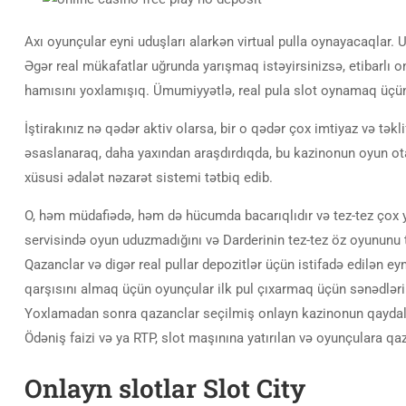
Axı oyunçular eyni uduşları alarkən virtual pulla oynayacaqlar. 
Əgər real mükafatlar uğrunda yarışmaq istəyirsinizsə, etibarlı
hamısını yoxlamışıq. Ümumiyyətlə, real pula slot oynamaq üçü
İştirakınız nə qədər aktiv olarsa, bir o qədər çox imtiyaz və təkl
əsaslanaraq, daha yaxından araşdırdıqda, bu kazinonun oyun ota
xüsusi ədalət nəzarət sistemi tətbiq edib.
O, həm müdafiədə, həm də hücumda bacarıqlıdır və tez-tez çox 
servisində oyun uduzmadığını və Darderinin tez-tez öz oyununu
Qazanclar və digər real pullar depozitlər üçün istifadə edilən ey
qarşısını almaq üçün oyunçular ilk pul çıxarmaq üçün sənədləri
Yoxlamadan sonra qazanclar seçilmiş onlayn kazinonun qaydalar
Ödəniş faizi və ya RTP, slot maşınına yatırılan və oyunçulara qaz
Onlayn slotlar Slot City