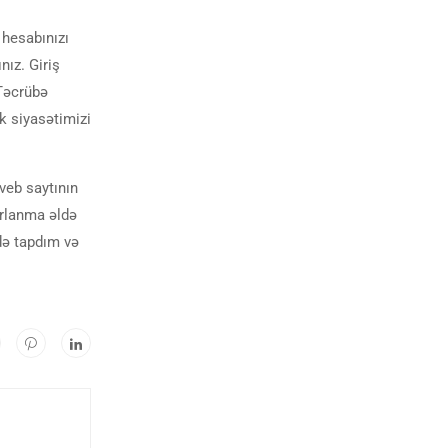
 hesabınızı
nız. Giriş
 Təcrübə
ik siyasətimizi
veb saytının
ırlanma əldə
ndə tapdım və