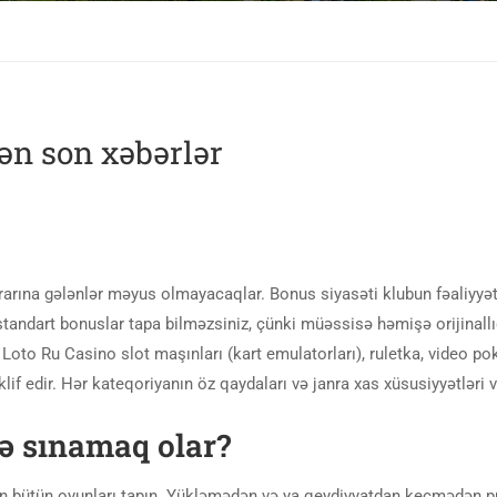
ən son xəbərlər
ərarına gələnlər məyus olmayacaqlar. Bonus siyasəti klubun fəaliyyət
standart bonuslar tapa bilməzsiniz, çünki müəssisə həmişə orijinall
 Loto Ru Casino slot maşınları (kart emulatorları), ruletka, video po
lif edir.
Hər kateqoriyanın öz qaydaları və janra xas xüsusiyyətləri v
ə sınamaq olar?
ndən bütün oyunları tapın. Yükləmədən və ya qeydiyyatdan keçmədən 