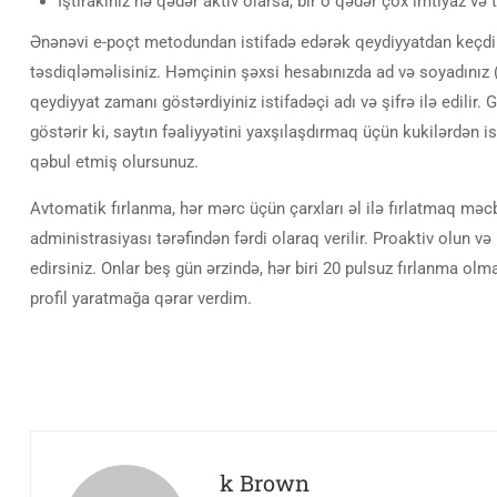
İştirakınız nə qədər aktiv olarsa, bir o qədər çox imtiyaz və t
Ənənəvi e-poçt metodundan istifadə edərək qeydiyyatdan keçdikd
təsdiqləməlisiniz. Həmçinin şəxsi hesabınızda ad və soyadınız (
qeydiyyat zamanı göstərdiyiniz istifadəçi adı və şifrə ilə edilir
göstərir ki, saytın fəaliyyətini yaxşılaşdırmaq üçün kukilərdən 
qəbul etmiş olursunuz.
Avtomatik fırlanma, hər mərc üçün çarxları əl ilə fırlatmaq məc
administrasiyası tərəfindən fərdi olaraq verilir. Proaktiv olun 
edirsiniz. Onlar beş gün ərzində, hər biri 20 pulsuz fırlanma olma
profil yaratmağa qərar verdim.
k Brown