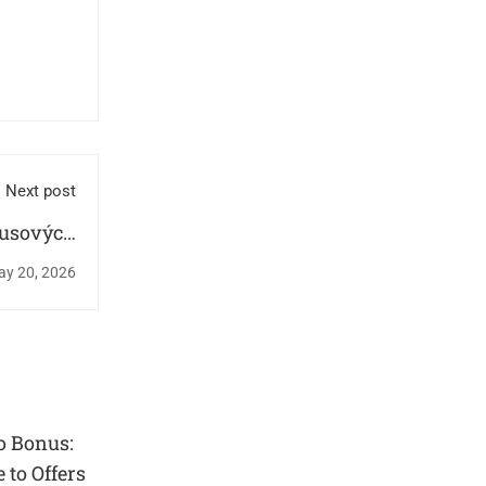
Next post
nusových
 Mostbet
y 20, 2026
o Bonus:
 to Offers