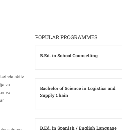
POPULAR PROGRAMMES
B.Ed. in School Counselling
lərində aktiv
ığa və
Bachelor of Science in Logistics and
ker və
Supply Chain
ar.
B.Ed. in Spanish / English Language
pulsuz demo