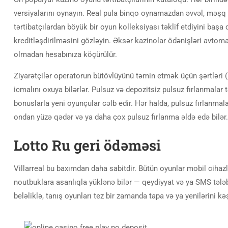
versiyalarını oynayın. Real pula binqo oynamazdan əvvəl, məşq 
tərtibatçılardan böyük bir oyun kolleksiyası təklif etdiyini başa
kreditləşdirilməsini gözləyin. Əksər kazinolar ödənişləri avtoma
olmadan hesabınıza köçürülür.
Ziyarətçilər operatorun bütövlüyünü təmin etmək üçün şərtləri (
icmalını oxuya bilərlər. Pulsuz və depozitsiz pulsuz fırlanmalar
bonuslarla yeni oyunçular cəlb edir. Hər halda, pulsuz fırlanma
ondan yüzə qədər və ya daha çox pulsuz fırlanma əldə edə bilər.
Lotto Ru geri ödəməsi
Villarreal bu baxımdan daha sabitdir. Bütün oyunlar mobil cihaz
noutbuklara asanlıqla yüklənə bilər — qeydiyyat və ya SMS tələ
beləliklə, tanış oyunları tez bir zamanda tapa və ya yenilərini kəş