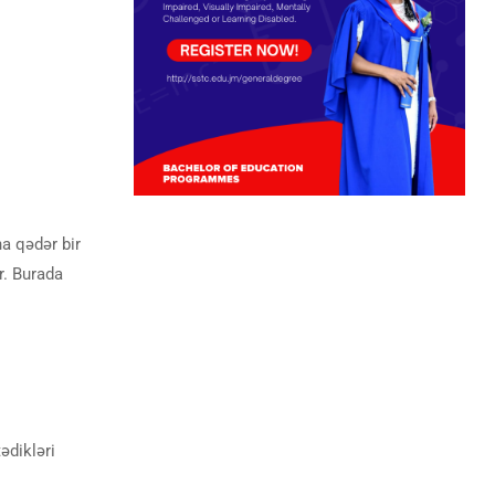
na qədər bir
r. Burada
tədikləri