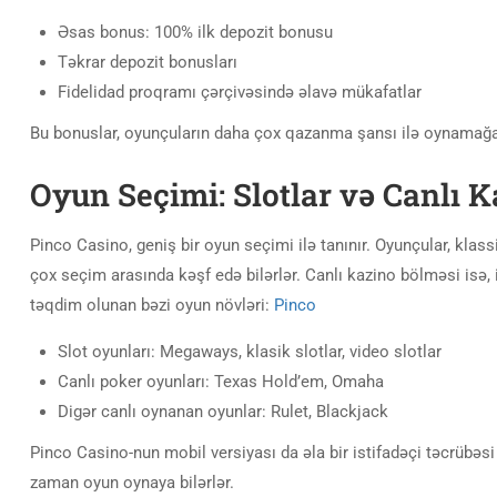
Əsas bonus: 100% ilk depozit bonusu
Təkrar depozit bonusları
Fidelidad proqramı çərçivəsində əlavə mükafatlar
Bu bonuslar, oyunçuların daha çox qazanma şansı ilə oynamağa 
Oyun Seçimi: Slotlar və Canlı 
Pinco Casino, geniş bir oyun seçimi ilə tanınır. Oyunçular, klass
çox seçim arasında kəşf edə bilərlər. Canlı kazino bölməsi isə, 
təqdim olunan bəzi oyun növləri:
Pinco
Slot oyunları: Megaways, klasik slotlar, video slotlar
Canlı poker oyunları: Texas Hold’em, Omaha
Digər canlı oynanan oyunlar: Rulet, Blackjack
Pinco Casino-nun mobil versiyası da əla bir istifadəçi təcrübəsi tə
zaman oyun oynaya bilərlər.