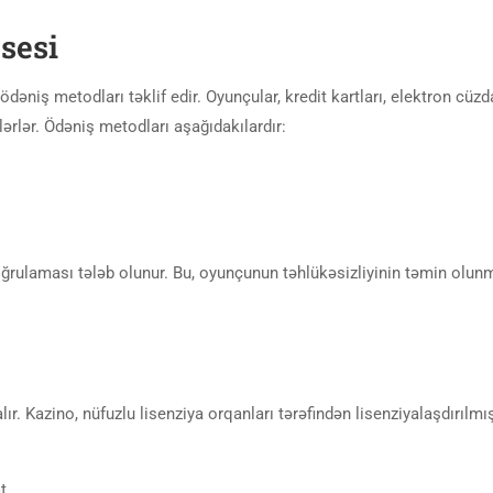
sesi
dəniş metodları təklif edir. Oyunçular, kredit kartları, elektron cüzd
lərlər. Ödəniş metodları aşağıdakılardır:
ı doğrulaması tələb olunur. Bu, oyunçunun təhlükəsizliyinin təmin olun
ır. Kazino, nüfuzlu lisenziya orqanları tərəfindən lisenziyalaşdırılmış
t.