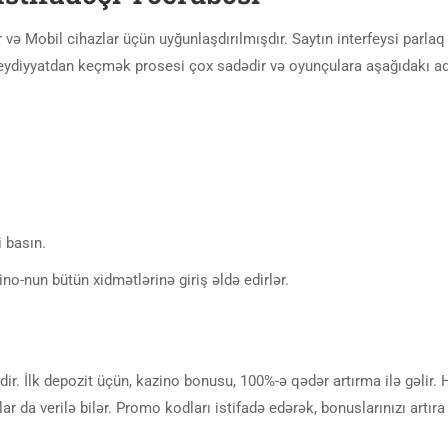
 və Mobil cihazlar üçün uyğunlaşdırılmışdır. Saytın interfeysi parlaq
. Qeydiyyatdan keçmək prosesi çox sadədir və oyunçulara aşağıdakı a
 basın.
o-nun bütün xidmətlərinə giriş əldə edirlər.
r. İlk depozit üçün, kazino bonusu, 100%-ə qədər artırma ilə gəlir.
 da verilə bilər. Promo kodları istifadə edərək, bonuslarınızı artıra 