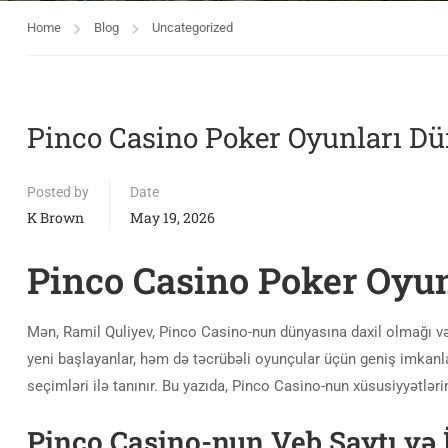
Home
Blog
Uncategorized
Pinco Casino Poker Oyunları Dü
Posted by
Date
K Brown
May 19, 2026
Pinco Casino Poker Oyun
Mən, Ramil Quliyev, Pinco Casino-nun dünyasına daxil olmağı v
yeni başlayanlar, həm də təcrübəli oyunçular üçün geniş imkanla
seçimləri ilə tanınır. Bu yazıda, Pinco Casino-nun xüsusiyyətlər
Pinco Casino-nun Veb Saytı və 