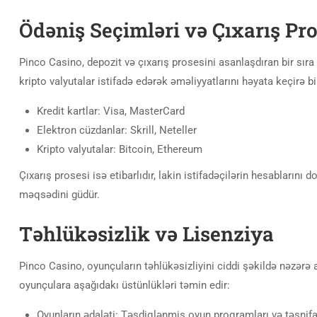
Ödəniş Seçimləri və Çıxarış Pro
Pinco Casino, depozit və çıxarış prosesini asanlaşdıran bir sıra ö
kripto valyutalar istifadə edərək əməliyyatlarını həyata keçirə bi
Kredit kartlar: Visa, MasterCard
Elektron cüzdanlar: Skrill, Neteller
Kripto valyutalar: Bitcoin, Ethereum
Çıxarış prosesi isə etibarlıdır, lakin istifadəçilərin hesabların
məqsədini güdür.
Təhlükəsizlik və Lisenziya
Pinco Casino, oyunçuların təhlükəsizliyini ciddi şəkildə nəzərə al
oyunçulara aşağıdakı üstünlükləri təmin edir:
Oyunların ədaləti: Təsdiqlənmiş oyun proqramları və təsnifa