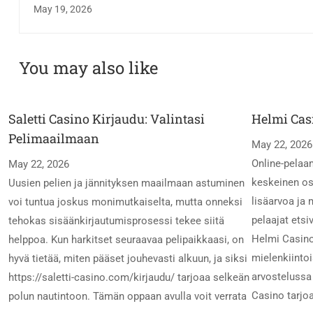
May 19, 2026
You may also like
Saletti Casino Kirjaudu: Valintasi
Helmi Cas
Pelimaailmaan
May 22, 2026
Online-pelaa
May 22, 2026
keskeinen os
Uusien pelien ja jännityksen maailmaan astuminen
lisäarvoa ja 
voi tuntua joskus monimutkaiselta, mutta onneksi
pelaajat etsiv
tehokas sisäänkirjautumisprosessi tekee siitä
Helmi Casino
helppoa. Kun harkitset seuraavaa pelipaikkaasi, on
mielenkiinto
hyvä tietää, miten pääset jouhevasti alkuun, ja siksi
arvostelussa
https://saletti-casino.com/kirjaudu/ tarjoaa selkeän
Casino tarjoa
polun nautintoon. Tämän oppaan avulla voit verrata