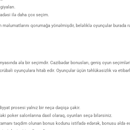
iyaları.
ifadəsi ilə daha çox seçim.
ın məlumatlarını qorumağa yönəlmişdir, beləliklə oyunçular burada r
yasında əla bir seçimdir. Cazibədar bonusları, geniş oyun seçimləri
crübəli oyunçulara hitab edir. Oyunçular üçün təhlükəsizlik və etibar
yyat prosesi yalnız bir neçə dəqiqə çəkir.
i poker salonlarına daxil olaraq, oyunları seçə bilərsiniz.
amanı təqdim olunan bonus kodunu istifadə edərək, bonusu əldə edə