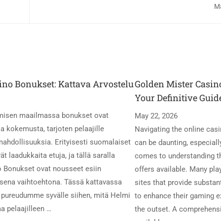
Ma
ino Bonukset: Kattava Arvostelu
Golden Mister Casin
Your Definitive Guide
misen maailmassa bonukset ovat
May 22, 2026
a kokemusta, tarjoten pelaajille
Navigating the online cas
mahdollisuuksia. Erityisesti suomalaiset
can be daunting, especiall
ät laadukkaita etuja, ja tällä saralla
comes to understanding t
 Bonukset ovat nousseet esiin
offers available. Many pla
isena vaihtoehtona. Tässä kattavassa
sites that provide substan
 pureudumme syvälle siihen, mitä Helmi
to enhance their gaming 
a pelaajilleen …
the outset. A comprehensi