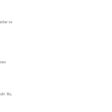
anlar və
ması
dır. Bu,