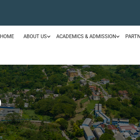
HOME
ABOUT US
ACADEMICS & ADMISSION
PART
D