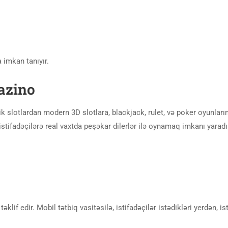
imkan tanıyır.
Kazino
ik slotlardan modern 3D slotlara, blackjack, rulet, və poker oyunları
istifadəçilərə real vaxtda peşəkar dilerlər ilə oynamaq imkanı yaradı
klif edir. Mobil tətbiq vasitəsilə, istifadəçilər istədikləri yerdən, is