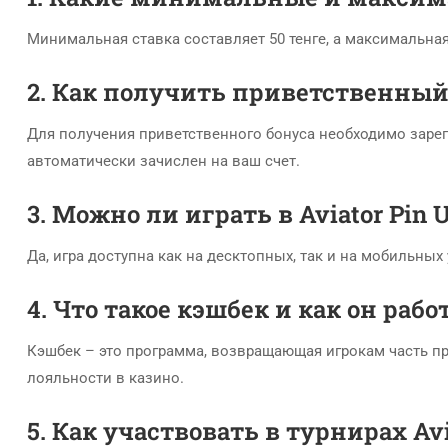
Минимальная ставка составляет 50 тенге, а максимальная 
2. Как получить приветственный
Для получения приветственного бонуса необходимо зареги
автоматически зачислен на ваш счет.
3. Можно ли играть в Aviator Pin
Да, игра доступна как на десктопных, так и на мобильны
4. Что такое кэшбек и как он рабо
Кэшбек – это программа, возвращающая игрокам часть пр
лояльности в казино.
5. Как участвовать в турнирах Avi