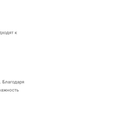
дходят к
. Благодаря
важность