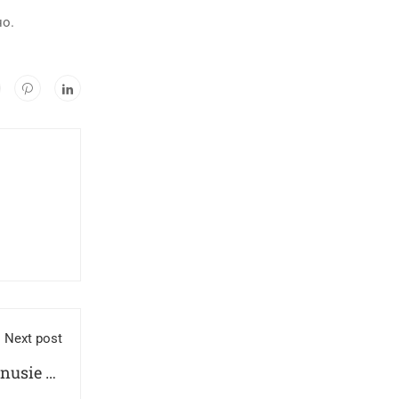
но.
Next post
nusie za
w Mostbet