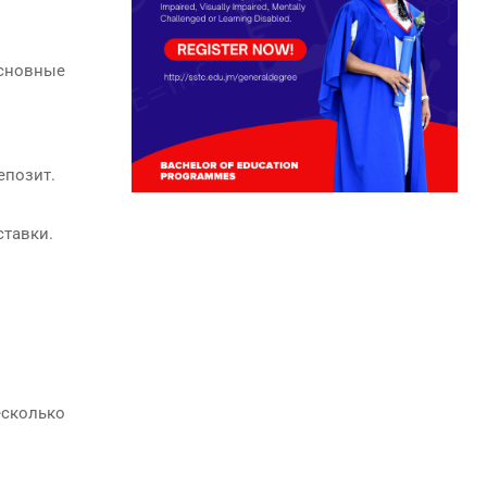
основные
епозит.
тавки.
есколько