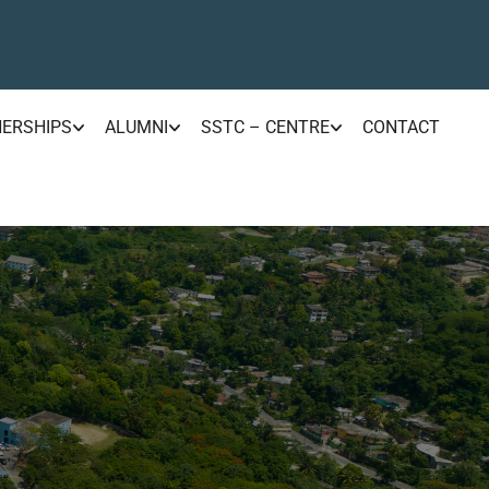
NERSHIPS
ALUMNI
SSTC – CENTRE
CONTACT