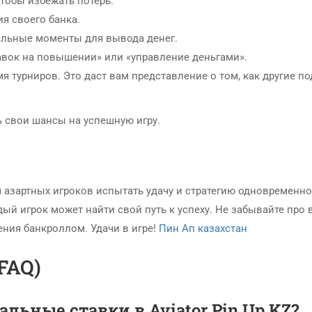
тобы избежать потерь.
я своего банка.
альные моменты для вывода денег.
тавок на повышении» или «управление деньгами».
я турниров. Это даст вам представление о том, как другие по
 свои шансы на успешную игру.
я азартных игроков испытать удачу и стратегию одновременно
й игрок может найти свой путь к успеху. Не забывайте про 
ения банкроллом. Удачи в игре!
Пин Ап казахстан
FAQ)
ьные ставки в Aviator Pin Up KZ?