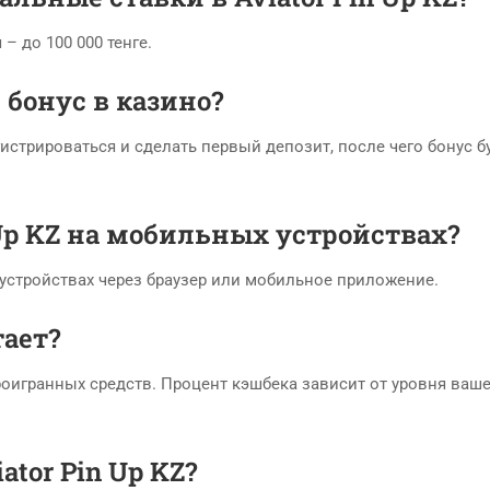
– до 100 000 тенге.
 бонус в казино?
стрироваться и сделать первый депозит, после чего бонус б
 Up KZ на мобильных устройствах?
х устройствах через браузер или мобильное приложение.
тает?
оигранных средств. Процент кэшбека зависит от уровня ваш
ator Pin Up KZ?