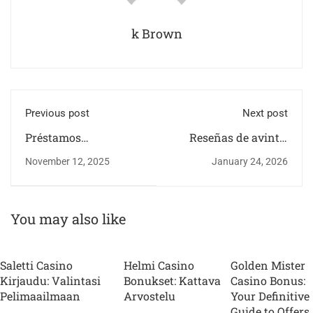
k Brown
Previous post
Next post
Préstamos
Reseñas de avinto:
personales: ¿Son
Sobre cómo examinar
November 12, 2025
January 24, 2026
realmente préstamos
la prestamos en linea
en línea rápidos y
rapidos predicción de
seguros sin buró
la préstamo
adecuados para
You may also like
usted?
Saletti Casino
Helmi Casino
Golden Mister
Kirjaudu: Valintasi
Bonukset: Kattava
Casino Bonus:
Pelimaailmaan
Arvostelu
Your Definitive
Guide to Offers