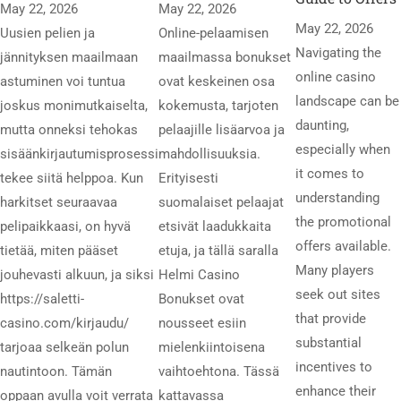
May 22, 2026
May 22, 2026
May 22, 2026
Uusien pelien ja
Online-pelaamisen
Navigating the
jännityksen maailmaan
maailmassa bonukset
online casino
astuminen voi tuntua
ovat keskeinen osa
landscape can be
joskus monimutkaiselta,
kokemusta, tarjoten
daunting,
mutta onneksi tehokas
pelaajille lisäarvoa ja
especially when
sisäänkirjautumisprosessi
mahdollisuuksia.
it comes to
tekee siitä helppoa. Kun
Erityisesti
understanding
harkitset seuraavaa
suomalaiset pelaajat
the promotional
pelipaikkaasi, on hyvä
etsivät laadukkaita
offers available.
tietää, miten pääset
etuja, ja tällä saralla
Many players
jouhevasti alkuun, ja siksi
Helmi Casino
seek out sites
https://saletti-
Bonukset ovat
that provide
casino.com/kirjaudu/
nousseet esiin
substantial
tarjoaa selkeän polun
mielenkiintoisena
incentives to
nautintoon. Tämän
vaihtoehtona. Tässä
enhance their
oppaan avulla voit verrata
kattavassa