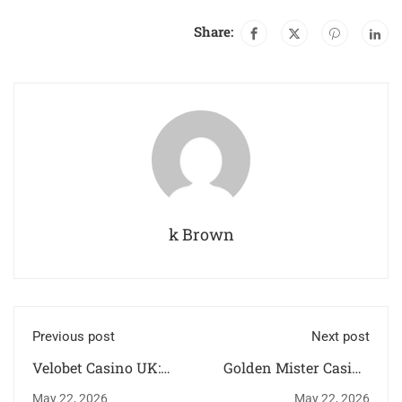
Share:
k Brown
Previous post
Next post
Velobet Casino UK:
Golden Mister Casino
Discover Top Features
Bonus: Your Definitive
May 22, 2026
May 22, 2026