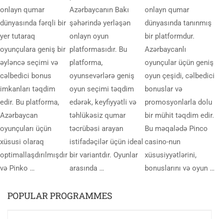
onlayn qumar
Azərbaycanın Bakı
onlayn qumar
dünyasında fərqli bir
şəhərində yerləşən
dünyasında tanınmış
yer tutaraq
onlayn oyun
bir platformdur.
oyunçulara geniş bir
platformasıdır. Bu
Azərbaycanlı
əyləncə seçimi və
platforma,
oyunçular üçün geniş
cəlbedici bonus
oyunsevərlərə geniş
oyun çeşidi, cəlbedici
imkanları təqdim
oyun seçimi təqdim
bonuslar və
edir. Bu platforma,
edərək, keyfiyyətli və
promosyonlarla dolu
Azərbaycan
təhlükəsiz qumar
bir mühit təqdim edir.
oyunçuları üçün
təcrübəsi arayan
Bu məqalədə Pinco
xüsusi olaraq
istifadəçilər üçün ideal
casino-nun
optimallaşdırılmışdır
bir variantdır. Oyunlar
xüsusiyyətlərini,
və Pinko …
arasında …
bonuslarını və oyun …
POPULAR PROGRAMMES