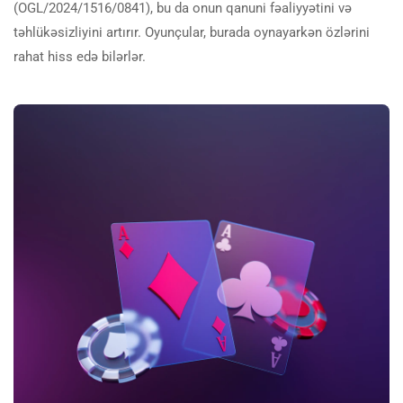
(OGL/2024/1516/0841), bu da onun qanuni fəaliyyətini və
təhlükəsizliyini artırır. Oyunçular, burada oynayarkən özlərini
rahat hiss edə bilərlər.