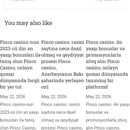
& Player Benefits
Guide to Offers
You may also like
Pinco casino-nun
Pinco casino: rəsmi
Pinco casino: Ən
2023-cü ilin ən
saytına necə daxil
yaxşı bonuslar və
yaxşı bonusları ilə
olmaq və qeydiyyat
promosyonlarla
tanış olun Pinco
prosesi Pinco
zövq alın Pinco
Casino, onlayn
casino,
casino, onlayn
qumar
Azərbaycanın Bakı
qumar dünyasında
dünyasında fərqli
şəhərində yerləşən
tanınmış bir
bir yer tut
onl
platformd
May 22, 2026
May 22, 2026
May 22, 2026
Pinco casino-nun
Pinco casino: rəsmi
Pinco casino: Ən yaxşı
2023-cü ilin ən yaxşı
saytına necə daxil
bonuslar və
bonusları ilə tanış
olmaq və qeydiyyat
promosyonlarla zövq
olun Pinco Casino,
prosesi Pinco casino,
alın Pinco casino,