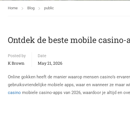
Home
Blog
public
Ontdek de beste mobile casino-a
Posted by
Date
K Brown
May 21, 2026
Online gokken heeft de manier waarop mensen casino’s ervaren
gebruiksvriendelijke mobiele apps, waar en wanneer ze maar wil
casino
mobiele casino-apps van 2026, waardoor je altijd en ov