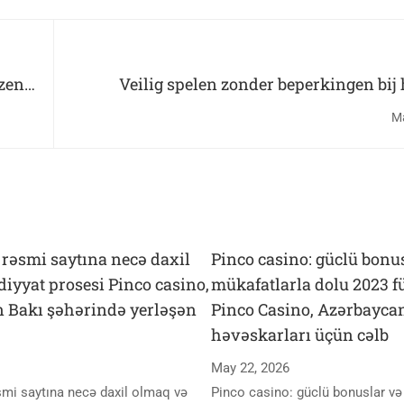
zení
Veilig spelen zonder beperkingen bij 
online casino zond
Ma
 rəsmi saytına necə daxil
Pinco casino: güclü bonu
iyyat prosesi Pinco casino,
mükafatlarla dolu 2023 fü
 Bakı şəhərində yerləşən
Pinco Casino, Azərbayca
həvəskarları üçün cəlb
May 22, 2026
smi saytına necə daxil olmaq və
Pinco casino: güclü bonuslar və