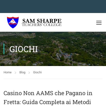
GIOCHI
Home
Blog
Giochi
Casino Non AAMS che Pagano in
Fretta: Guida Completa ai Metodi