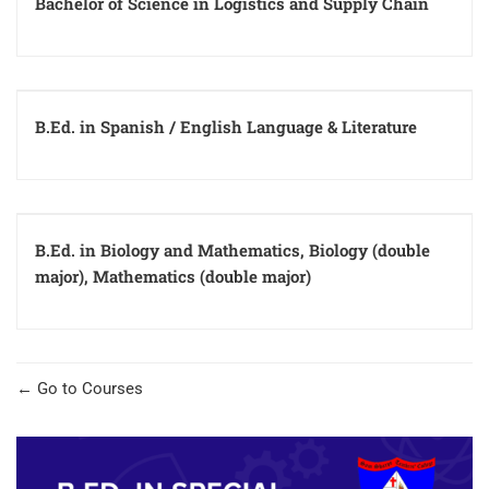
Bachelor of Science in Logistics and Supply Chain
B.Ed. in Spanish / English Language & Literature
B.Ed. in Biology and Mathematics, Biology (double
major), Mathematics (double major)
Go to Courses