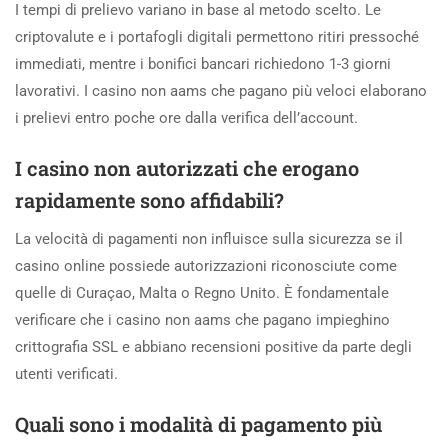
I tempi di prelievo variano in base al metodo scelto. Le
criptovalute e i portafogli digitali permettono ritiri pressoché
immediati, mentre i bonifici bancari richiedono 1-3 giorni
lavorativi. I casino non aams che pagano più veloci elaborano
i prelievi entro poche ore dalla verifica dell’account.
I casino non autorizzati che erogano
rapidamente sono affidabili?
La velocità di pagamenti non influisce sulla sicurezza se il
casino online possiede autorizzazioni riconosciute come
quelle di Curaçao, Malta o Regno Unito. È fondamentale
verificare che i casino non aams che pagano impieghino
crittografia SSL e abbiano recensioni positive da parte degli
utenti verificati.
Quali sono i modalità di pagamento più