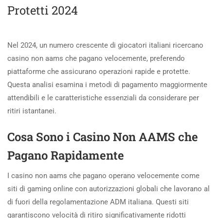
Protetti 2024
Nel 2024, un numero crescente di giocatori italiani ricercano
casino non aams che pagano velocemente, preferendo
piattaforme che assicurano operazioni rapide e protette.
Questa analisi esamina i metodi di pagamento maggiormente
attendibili e le caratteristiche essenziali da considerare per
ritiri istantanei.
Cosa Sono i Casino Non AAMS che
Pagano Rapidamente
I casino non aams che pagano operano velocemente come
siti di gaming online con autorizzazioni globali che lavorano al
di fuori della regolamentazione ADM italiana. Questi siti
garantiscono velocità di ritiro significativamente ridotti