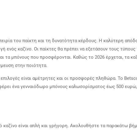
πειρία του παίκτη και τη δυνατότητα κέρδους. Η καλύτερη από
ογή ενός καζίνο. Οι παίκτες θα πρέπει να εξετάσουν τους τύπους
αι τα μπόνους που προσφέρονται. Καθώς το 2026 έρχεται, τα κα
έσμευση στην ποιότητα.
 επιλογές είναι αμέτρητες και οι προσφορές πληθώρα. Το Betsco
οσφέρει ένα γενναιόδωρο μπόνους καλωσορίσματος έως 500 ευρώ,
ακό καζίνο είναι απλή και γρήγορη. Ακολουθήστε τα παρακάτω βήμ