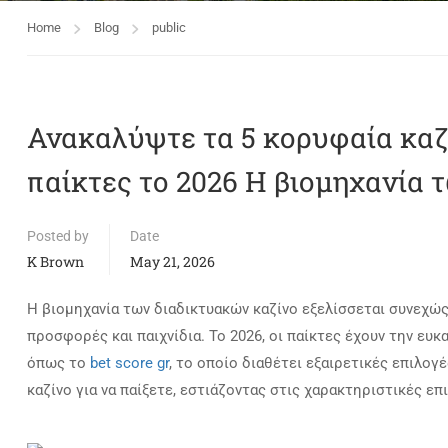
Home
Blog
public
Ανακαλύψτε τα 5 κορυφαία καζ
παίκτες το 2026 Η βιομηχανία 
Posted by
Date
K Brown
May 21, 2026
Η βιομηχανία των διαδικτυακών καζίνο εξελίσσεται συνεχώς
προσφορές και παιχνίδια. Το 2026, οι παίκτες έχουν την ευ
όπως το
bet score gr
, το οποίο διαθέτει εξαιρετικές επιλο
καζίνο για να παίξετε, εστιάζοντας στις χαρακτηριστικές επ