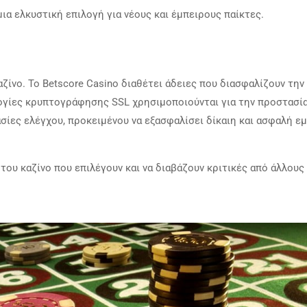
ια ελκυστική επιλογή για νέους και έμπειρους παίκτες.
αζίνο. Το Betscore Casino διαθέτει άδειες που διασφαλίζουν την
ογίες κρυπτογράφησης SSL χρησιμοποιούνται για την προστασί
σίες ελέγχου, προκειμένου να εξασφαλίσει δίκαιη και ασφαλή εμ
 του καζίνο που επιλέγουν και να διαβάζουν κριτικές από άλλους 