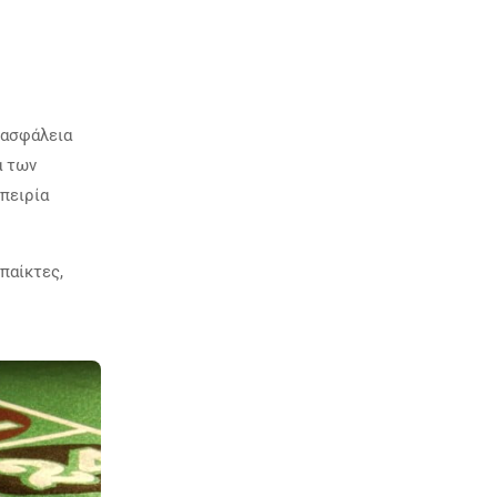
 ασφάλεια
α των
πειρία
παίκτες,