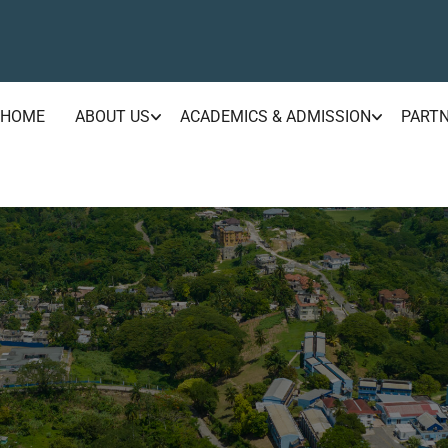
HOME
ABOUT US
ACADEMICS & ADMISSION
PART