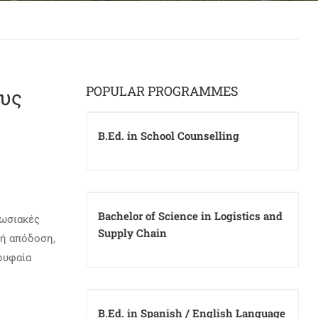
POPULAR PROGRAMMES
ους
B.Ed. in School Counselling
Bachelor of Science in Logistics and
πωσιακές
Supply Chain
λή απόδοση,
ρυφαία
B.Ed. in Spanish / English Language