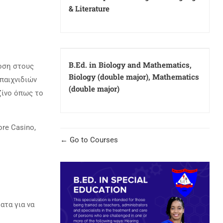
& Literature
B.Ed. in Biology and Mathematics,
δοση στους
Biology (double major), Mathematics
 παιχνιδιών
(double major)
ζίνο όπως το
re Casino,
Go to Courses
ατα για να