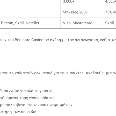
3.000+
4.500
50% έως 200€
75% έ
Bitcoin, Skrill, Neteller
Visa, Mastercard
Skrill,
ων του Betscore Casino σε σχέση με τον ανταγωνισμό, καθιστώ
 που το καθιστούν ελκυστικό για τους παίκτες. Ακολουθεί μια 
 παιχνίδια για όλα τα γούστα.
θαρρύνει τους νέους παίκτες.
συμπεριλαμβανομένων κρυπτονομισμάτων.
έτηση των παικτών.